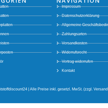
EGORIEN
NAVIGATION
atten
Impressum
latten
Datenschutzerklärung
platten
Allgemeine Geschäftsbed
innen
Zahlungsarten
eisten
Versandkosten
rposten
Widerrufsrecht
ör
Vertrag widerrufen
Kontakt
stoffdiscount24 | Alle Preise inkl. gesetzl. MwSt. (zzgl. Versan