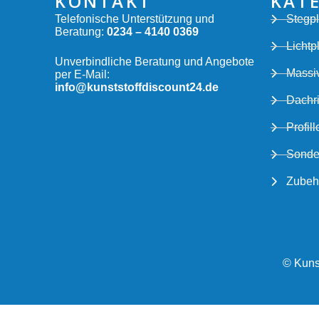
KONTAKT
KAT
Telefonische Unterstützung und
Stegpl
Beratung:
0234 – 4140 0369
Lichtp
Unverbindliche Beratung und Angebote
Massiv
per E-Mail:
info@kunststoffdiscount24.de
Dachr
Profill
Sonde
Zubeh
© Kunst