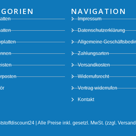
EGORIEN
NAVIGATION
atten
Impressum
latten
Datenschutzerklärung
platten
Allgemeine Geschäftsbed
innen
Zahlungsarten
eisten
Versandkosten
rposten
Widerrufsrecht
ör
Vertrag widerrufen
Kontakt
stoffdiscount24 | Alle Preise inkl. gesetzl. MwSt. (zzgl. Versan