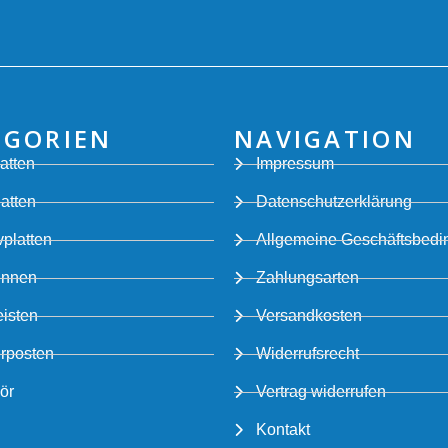
EGORIEN
NAVIGATION
atten
Impressum
latten
Datenschutzerklärung
platten
Allgemeine Geschäftsbed
innen
Zahlungsarten
eisten
Versandkosten
rposten
Widerrufsrecht
ör
Vertrag widerrufen
Kontakt