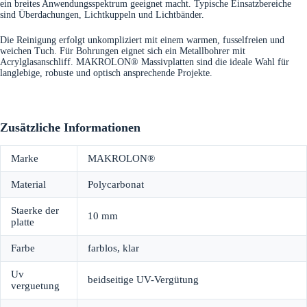
ein breites Anwendungsspektrum geeignet macht. Typische Einsatzbereiche
sind Überdachungen, Lichtkuppeln und Lichtbänder.
Die Reinigung erfolgt unkompliziert mit einem warmen, fusselfreien und
weichen Tuch. Für Bohrungen eignet sich ein Metallbohrer mit
Acrylglasanschliff. MAKROLON® Massivplatten sind die ideale Wahl für
langlebige, robuste und optisch ansprechende Projekte.
Zusätzliche Informationen
Marke
MAKROLON®
Material
Polycarbonat
Staerke der
10 mm
platte
Farbe
farblos, klar
Uv
beidseitige UV-Vergütung
verguetung