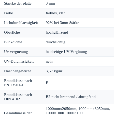
Staerke der platte
3 mm
Farbe
farblos, klar
Lichtdurchlaessigkeit
92% bei 3mm Stärke
Oberflche
hochglänzend
Blickdichte
durchsichtig
Uv verguetung
beidseitige UV-Vergütung
UV-Durchlssigkeit
nein
Flaechengewicht
3,57 kg/m²
Brandklasse nach
E
EN 13501-1
Brandklasse nach
B2 nicht brennend / abtropfend
DIN 4102
1000mmx2050mm, 1000mmx3050mm,
Gesamtmasse der
1000×1000, 1000×1500,