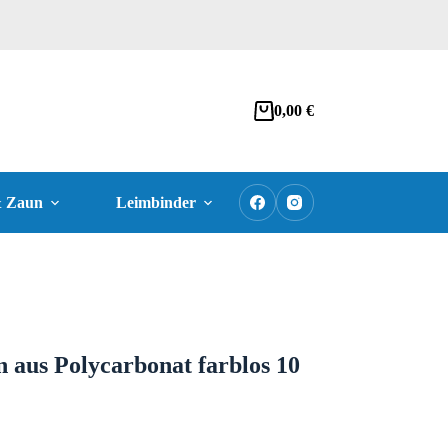
0,00
€
& Zaun
Leimbinder
Zubehör
Sonder
n aus Polycarbonat farblos 10