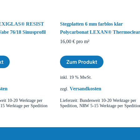
PLEXIGLAS® RESIST
Stegplatten 6 mm farblos klar
abe 76/18 Sinusprofil
Polycarbonat LEXAN® Thermoclea
16,00
€
pro m²
kt
Zum Produkt
inkl. 19 % MwSt.
sten
Versandkosten
zzgl.
eit 10-20 Werktage per
Lieferzeit:
Bundesweit 10-20 Werktage per
15 Werktage per Spedition
Spedition, NRW 5-15 Werktage per Speditio