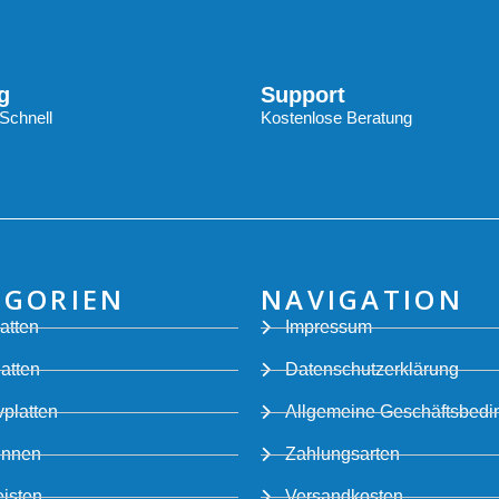
g
Support
Schnell
Kostenlose Beratung
EGORIEN
NAVIGATION
atten
Impressum
latten
Datenschutzerklärung
platten
Allgemeine Geschäftsbed
innen
Zahlungsarten
eisten
Versandkosten