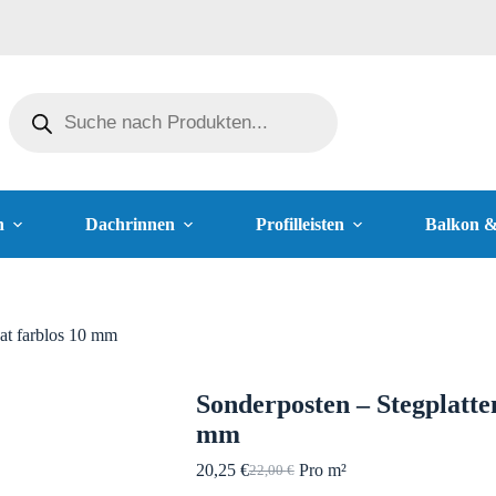
n
Dachrinnen
Profilleisten
Balkon 
at farblos 10 mm
Sonderposten – Stegplatte
mm
20,25
€
Pro m²
22,00
€