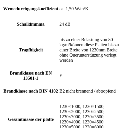
Wrmedurchgangskoeffizient
ca. 1,50 W/m²K
Schalldmmma
24 dB
bis zu einer Belastung von 80
kg/m²können diese Platten bis zu
Tragfhigkeit
einer Breite von 1230mm Breite
ohne Querunterstützung verlegt
werden
Brandklasse nach EN
E
13501-1
Brandklasse nach DIN 4102
B2 nicht brennend / abtropfend
1230×1000, 1230×1500,
1230×2000, 1230×2500,
1230×3000, 1230×3500,
Gesamtmasse der platte
1230×4000, 1230×4500,
1230×5000, 1230×6000,