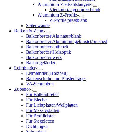
Aluminium Vierkantstangen
Vierkantstangen pressblank
Aluminium Z-Profile
Z-Profile pressblank
Seitenwände
Balkon & Zaun
Balkonbretter Alu natur/blank
Balkonbretter Aluminium gebürstet/brushed
Balkonbretter anthrazit
Balkonbretter Holzoptik
Balkonbretter weiß
Balkongeländer
Leimbinder
Leimbinder (Holzbau)
Balkenschuhe und Pfostenträger
VA-Schrauben
Zubehör
Für Balkonbretter
Für Bleche
Für Lichtplatten/Wellplatten
Für Massivplatten
Für Profilleisten
Für Stegplatten
Dichtungen
Schrauben