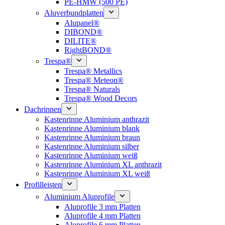
PE-HMW (500 PE)
Aluverbundplatten
Alupanel®
DIBOND®
DILITE®
RightBOND®
Trespa®
Trespa® Metallics
Trespa® Meteon®
Trespa® Naturals
Trespa® Wood Decors
Dachrinnen
Kastenrinne Aluminium anthrazit
Kastenrinne Aluminium blank
Kastenrinne Aluminium braun
Kastenrinne Aluminium silber
Kastenrinne Aluminium weiß
Kastenrinne Aluminium XL anthrazit
Kastenrinne Aluminium XL weiß
Profilleisten
Aluminium Aluprofile
Aluprofile 3 mm Platten
Aluprofile 4 mm Platten
Aluprofile 6 mm Platten