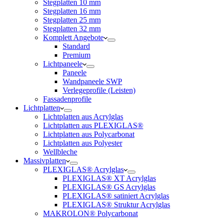
Stegplatten 10 mm
Stegplatten 16 mm
Stegplatten 25 mm
Stegplatten 32 mm
Komplett Angebote
Standard
Premium
Lichtpaneele
Paneele
Wandpaneele SWP
Verlegeprofile (Leisten)
Fassadenprofile
Lichtplatten
Lichtplatten aus Acrylglas
Lichtplatten aus PLEXIGLAS®
Lichtplatten aus Polycarbonat
Lichtplatten aus Polyester
Wellbleche
Massivplatten
PLEXIGLAS® Acrylglas
PLEXIGLAS® XT Acrylglas
PLEXIGLAS® GS Acrylglas
PLEXIGLAS® satiniert Acrylglas
PLEXIGLAS® Struktur Acrylglas
MAKROLON® Polycarbonat