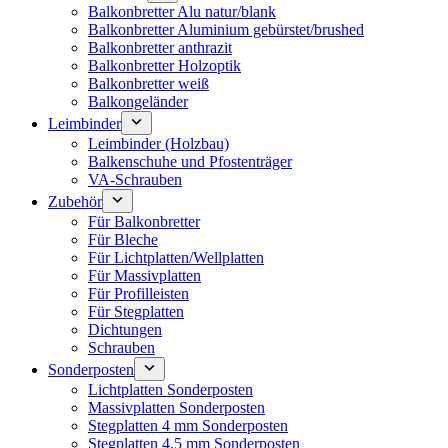
Balkonbretter Alu natur/blank
Balkonbretter Aluminium gebürstet/brushed
Balkonbretter anthrazit
Balkonbretter Holzoptik
Balkonbretter weiß
Balkongeländer
Leimbinder
Leimbinder (Holzbau)
Balkenschuhe und Pfostenträger
VA-Schrauben
Zubehör
Für Balkonbretter
Für Bleche
Für Lichtplatten/Wellplatten
Für Massivplatten
Für Profilleisten
Für Stegplatten
Dichtungen
Schrauben
Sonderposten
Lichtplatten Sonderposten
Massivplatten Sonderposten
Stegplatten 4 mm Sonderposten
Stegplatten 4,5 mm Sonderposten