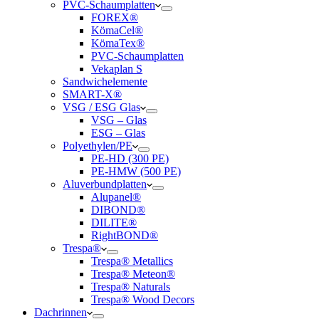
PVC-Schaumplatten
FOREX®
KömaCel®
KömaTex®
PVC-Schaumplatten
Vekaplan S
Sandwichelemente
SMART-X®
VSG / ESG Glas
VSG – Glas
ESG – Glas
Polyethylen/PE
PE-HD (300 PE)
PE-HMW (500 PE)
Aluverbundplatten
Alupanel®
DIBOND®
DILITE®
RightBOND®
Trespa®
Trespa® Metallics
Trespa® Meteon®
Trespa® Naturals
Trespa® Wood Decors
Dachrinnen