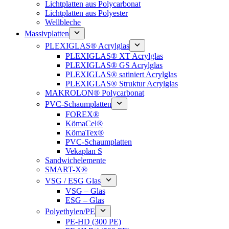
Lichtplatten aus Polycarbonat
Lichtplatten aus Polyester
Wellbleche
Massivplatten
PLEXIGLAS® Acrylglas
PLEXIGLAS® XT Acrylglas
PLEXIGLAS® GS Acrylglas
PLEXIGLAS® satiniert Acrylglas
PLEXIGLAS® Struktur Acrylglas
MAKROLON® Polycarbonat
PVC-Schaumplatten
FOREX®
KömaCel®
KömaTex®
PVC-Schaumplatten
Vekaplan S
Sandwichelemente
SMART-X®
VSG / ESG Glas
VSG – Glas
ESG – Glas
Polyethylen/PE
PE-HD (300 PE)