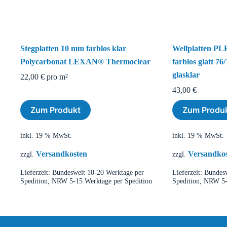
Stegplatten 10 mm farblos klar
Wellplatten 
Polycarbonat LEXAN® Thermoclear
farblos glatt 76
glasklar
22,00
€
pro m²
43,00
€
Zum Produkt
Zum Produ
inkl. 19 % MwSt.
inkl. 19 % MwSt.
Versandkosten
Versandko
zzgl.
zzgl.
Lieferzeit:
Bundesweit 10-20 Werktage per
Lieferzeit:
Bundesw
Spedition, NRW 5-15 Werktage per Spedition
Spedition, NRW 5-